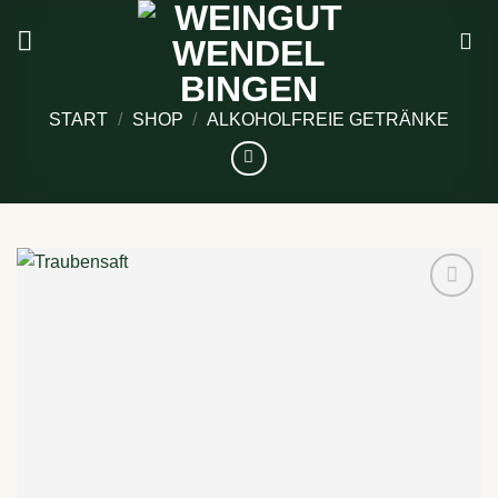
Zum
Inhalt
springen
START
/
SHOP
/
ALKOHOLFREIE GETRÄNKE
Auf die
Wunschliste