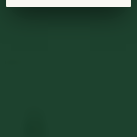
ZUSÄTZLICHE INFORMATIONEN
REZENSIONEN (0)
WEIN-DATENBLATT
GEWICHT
7,25 kg
ÄHNLICHE PRODUKTE
Auf die
Auf die
Wunschliste
Wunschliste