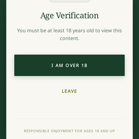
2022er Spätburgunder Rosé QbA trocken
Age Verification
CUVÉE M QbA trocken
2023 Regent Qualitätswein trocken
2023 Blanc de Noir Qualitätswein trocken – wines by
You must be at least 18 years old to view this
Nadine
content.
2021er Merlot Qualitätswein trocken
Vorrätig
I AM OVER 18
Probierpaket Rot-Rosé Menge
IN DEN WARENKORB
LEAVE
Artikelnummer:
90+1
Kategorien:
Probierpakete
,
Weißweine
RESPONSIBLE ENJOYMENT FOR AGES 18 AND UP