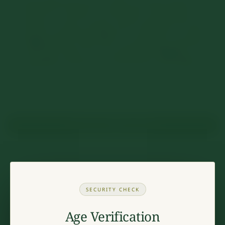
Dunkle Beerenaromen treffen auf feine Noten von
Gewürzen, Veilchen und dunkler Schokolade. Am
Gaumen cremig, samtig und fruchtbetont mit gut
eingebundener Restsüße. Ein intensiver, würziger
Nachhall macht ihn zum perfekten Begleiter zu
gegrilltem Hühnchen mit Rosmarin-Kartoffeln.
Vorrätig
2023er Dornfelder Q.b. A. mild Menge
IN DEN WARENKORB
Artikelnummer:
3+1
Kategorie:
Rotweine
SECURITY CHECK
Age Verification